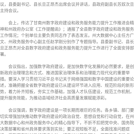
议，县委副书记、县长旦正昂杰出席会议并讲话，县政府副县长苏奴次旦
主持会议。
会上，传达了甘南州数字政府建设和政务服务能力提升工作推进会精
神和州政府办公室《工作提醒函》；通报了全县数字政府建设和政务服务
工作情况；个别单位主要负责同志作了表态发言。州大数据中心主任方广
文、州政务服务中心副主任赵学刚分别作了专题指导。县委副书记、县长
旦正昂杰对全县数字政府建设和政务服务能力提升工作进行了全面安排部
署。
会议指出，加强数字政府建设，是加快数字化发展的必然要求，是创
新政府治理理念和方式、推进国家治理体系和治理能力现代化的重要举
措。要深入学习贯彻习近平总书记关于网络强国和数字中国建设的重要论
述，准确把握全省数字政府建设已从建设环节进入应用、规范阶段的新形
势，着力补齐短板，夯实工作基础，加强人才队伍建设，规范工作机制，
提升服务效能，为推动县域经济社会高质量发展赋能添彩。
会议强调，数字政府建设是一项长期而艰巨的任务。各乡镇、部门要
切实增强加快推动数字政府建设的政治自觉、思想自觉和行动自觉，在州
大数据中心和州政务服务中心的精心指导下，不折不扣把党中央、国务院
决策部署和省州具体要求落到实处；要正视短板不足，全面找准问题症