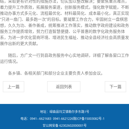
结，采取更有针对性的措施办法，切实加以整改解决；要聚焦重点难点，
着力提升工作质效，拓展服务渠道，创新服务模式，强化数字赋能，不断
推动办事方式多元化、流程最优化、材料最简化、成本最小化，真正实现
“只进一扇门、最多跑一次”的目标。要凝聚工作合力，牢固树立一盘棋思
想，久久为功、善作善成，统筹推进工作落实，推动数字政府建设和政务
服务工作提质增效，努力打造智慧便捷、公平普惠的数字化政务服务体
系，为进一步优化营商环境、增进民生福祉、推动全县经济社会高质量发
展作出新的更大贡献。
随后，方广文一行到县政务服务中心实地调研，详细了解各窗口工作
运行情况。
各乡镇、各相关部门和部分企业主要负责人参加会议。
上一篇
返回列表
下一篇
地址：碌曲县玛艾镇勒尔多东路1号
电话：0941--6621683 0941-6621226
陇ICP备15003082号-1
甘公网安备 62302602000001号