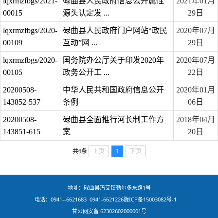
lqxrmzfbgs/2021-
碌曲县人民政府信息公开属性
2021年01月
00015
源头认定发 ...
29日
lqxrmzfbgs/2020-
碌曲县人民政府门户网站“政民
2020年07月
00109
互动”网 ...
29日
lqxrmzfbgs/2020-
国务院办公厅关于印发2020年
2020年07月
00105
政务公开工 ...
22日
20200508-
中华人民共和国政府信息公开
2020年01月
143852-537
条例
06日
20200508-
碌曲县全面推行河长制工作方
2018年04月
143851-615
案
20日
共6条
上页
1
下页
地址：碌曲县玛艾镇勒尔多东路1号
电话：0941--6621683 0941-6621226
陇ICP备15003082号-1
甘公网安备 62302602000001号