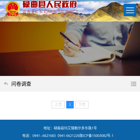
问卷调查
上页
1
下页
地址：碌曲县玛艾镇勒尔多东路1号
电话：0941--6621683 0941-6621226
陇ICP备15003082号-1