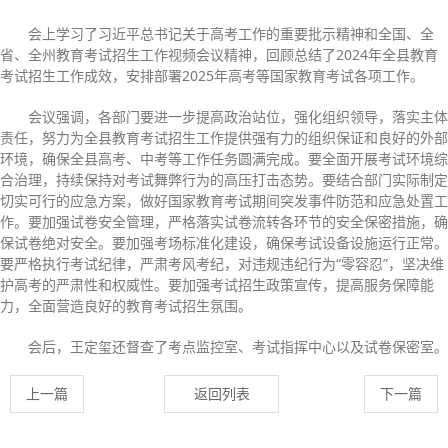
会上学习了习近平总书记关于高考工作的重要批示精神和全国、全
省、全州教育考试招生工作视频会议精神，回顾总结了2024年全县教育
考试招生工作成效，安排部署2025年高考等国家教育考试各项工作。
会议强调，各部门要进一步提高政治站位，强化组织领导，落实主体
责任，努力为全县教育考试招生工作提供强有力的组织保证和良好的外部
环境，确保全县高考、中考等工作任务圆满完成。要全面开展考试环境综
合治理，持续保持对考试舞弊行为的高压打击态势。要结合部门实际制定
切实可行的应急方案，做好国家教育考试期间突发事件防范和应急处置工
作。要加强试卷安全管理，严格落实试卷流转各环节的安全保密措施，确
保试卷绝对安全。要加强考场标准化建设，确保考试设备设施运行正常。
要严格执行考试纪律，严肃考风考纪，对违规违纪行为“零容忍”，坚决维
护高考的严肃性和权威性。要加强考试招生政策宣传，提高服务保障能
力，全面营造良好的教育考试招生氛围。
会后，王定玺还督查了考点监控室、考试指挥中心以及试卷保密室。
上一篇
返回列表
下一篇