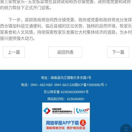
第三家牧家乐--玉龙饭菜馆在县财政局和西仓镇党委、政府或党委和政府
的倾力帮扶下正式开门迎客。
下一步，县财政局将协同西仓镇党委、政府或党委和政府将充分发挥
西仓镇加科组交通便利、临近县城的区位优势、独特的自然环境、牧家乐
家美食和人文风情，持续探索牧家乐发展壮大村集体经济的道路，为乡村
振兴提供强大动力。
上一篇
返回列表
下一篇
地址：碌曲县玛艾镇勒尔多东路1号
电话：0941--6621683 0941-6621226
陇ICP备15003082号-1
甘公网安备 62302602000001号
网站标识码：6230260001