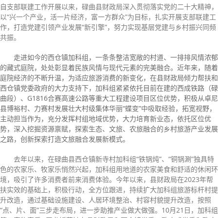
自支部联建工作开展以来，碌曲县财政局深入贯彻落实党的二十大精神，
以“兴一个产业，活一片经济，富一方群众”为目标，扎实开展支部联建工
作，打造党建引领产业发展“新引擎”，努力实现基层党建与乡村振兴同频
共振。
走进如今的西仓镇加科组，一条条整洁宽敞的村道、一排排风情浓郁
的藏式庭院，处处彰显着民族风情与现代元素的完美融合。近年来，随着
庭院经济的不断升温，为适应旅游消费的新变化，在县财政局倾力帮扶和
西仓镇党委政府的大力支持下，加科组紧紧依托目前在建的西成铁路（碌
曲段）、G1816合赛高速公路等重大工程建设项目区位优势，积极从卓尼
县博裕村、力赛村发展壮大村级集体华丽“蝶变”中吸取经验，拓宽视野，
主动担当作为，充分发挥村组地域优势，大力培育新业态，依托区位优
势，深入挖掘资源禀赋，探索生态、文旅、农旅融合的乡村旅游产业发展
之路，创新探索打造文旅融合发展新模式。
去年以来，在碌曲县西仓镇新寺村加科组“铁锅炖”、“铜锅涮”独具特
色的农家乐、牧家乐悄然兴起，加科组用地道的农家美食和舒适的休闲环
境，吸引了许多消费者前来消费体验。今年以来，县财政局在2023年帮
扶实效的基础上，积极行动，全方位跟进，持续扩大加科组旅游标杆村提
升改造，通过基础设施建设、人居环境整治、村容村貌提升改造，按照
“点、片、面”三步走布局，进一步助推产业做大做强。10月21日，加科组