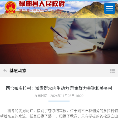
基层动态
西仓镇多拉村：激发群众内生动力 群策群力共建和美乡村
发布时间：2024年11月08日 16:09
初冬的洮河河畔，惜别了苍凉的霜秋，位于则岔石林侧旁的多拉村俯
望着东去的水流，任其归拢了落叶、归拢了秋意，只有挺拔的苍松矗立山