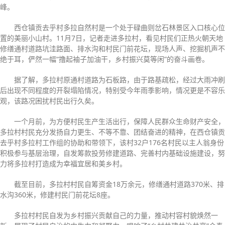
峰。
西仓镇贡去乎村多拉自然村是一个处于碌曲则岔石林景区入口核心位
置的美丽小山村。11月7日，记者走进多拉村，看见村民们正热火朝天地
修缮通村道路坑洼路面、排水沟和村民门前花坛，现场人声、挖掘机声不
绝于耳，俨然一幅“撸起袖子加油干，乡村振兴莫等闲”的奋斗画卷。
据了解，多拉村原通村道路为石板路，由于路基疏松，经过大雨冲刷
后出现不同程度的开裂塌陷情况，特别受今年雨季影响，情况更是不容乐
观，该路况困扰村民出行久矣。
一个月前，为方便村民生产生活出行，保障人民群众生命财产安全，
多拉村村民充分发扬自力更生、不等不靠、团结奋进的精神，在西仓镇贡
去乎村多拉村工作组的协助和带领下，该村32户176名村民以主人翁身份
积极参与基层治理，自发筹款投劳修建道路、完善村内基础设施建设，努
力将多拉村打造成为幸福宜居和美乡村。
截至目前，多拉村村民自筹资金18万余元，修缮通村道路370米、排
水沟360米，修建村民门前花坛8座。
多拉村村民自发为乡村振兴贡献自己的力量，推动村容村貌焕然一