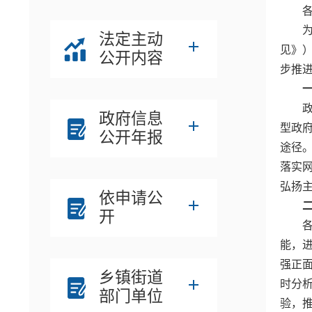
法定主动
见》
公开内容
步推
政府信息
型政
公开年报
途径
落实网
弘扬
依申请公
开
能，
强正
乡镇街道
时分
部门单位
验，推