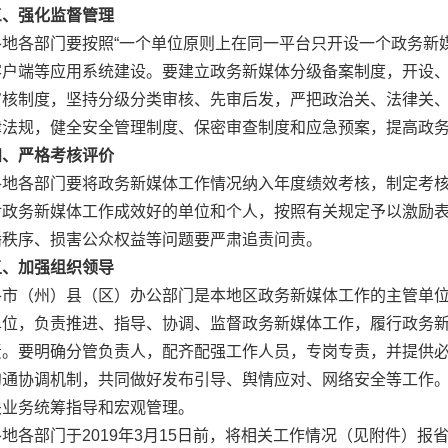
三、强化监督管理
各地各部门要按照“一个单位原则上在同一平台只开设一个政务新
客户端等应用系统建设。要建立政务新媒体分级备案制度，开设
审核制度，坚持分级分类审核、先审后发，严把政治关、法律关
律法规，健全安全管理制度、保密审查制度和应急预案，提高政
四、严格考核评价
各地各部门要将政务新媒体工作情况纳入年度绩效考核，制定考
对政务新媒体工作成效好的单位和个人，按照有关规定予以激励
播秩序、损害公众权益等问题要严肃追责问责。
五、加强组织领导
各市（州）县（区）办公部门是本地区政务新媒体工作的主管单
单位，负责推进、指导、协调、监督政务新媒体工作，履行政务
责。要明确分管负责人，配齐配强工作人员，专岗专责，并提供
沟通协调机制，共同做好发布引导、舆情应对、网络安全等工作
关业务统筹指导和宏观管理。
各地各部门于2019年3月15日前，将相关工作情况（见附件）报