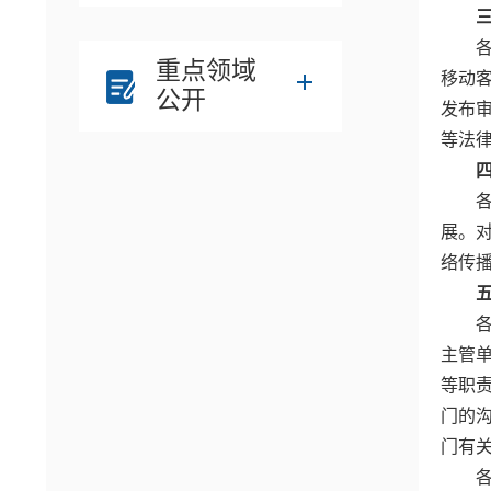
重点领域
移动
公开
发布
等法
展。
络传
主管
等职
门的
门有