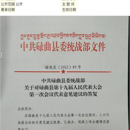
公开
公开范围
主 题 词
著录日期
生效日期