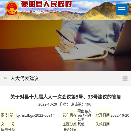
人大代表建议
关于对县十九届人大一次会议第5号、33号建议的答复
2022-10-20 作者： 点击数：
196
碌曲县人
lqxrmzfbgs/2022-00914
民政府办
2022-10-20
索 引 号
发布机构
公开日期
公室
其他
文 号
主题分类
失效日期
体裁分类
服务对象