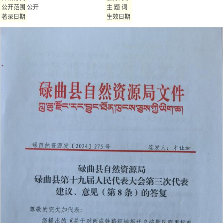
公开
公开范围
主 题 词
著录日期
生效日期