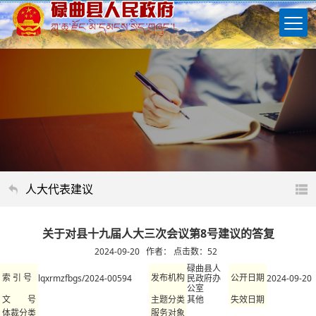
人大代表建议
关于对县十九届人大三次会议第8号建议的答复
2024-09-20 作者： 点击数：
52
碌曲县人
lqxrmzfbgs/2024-00594
民政府办
2024-09-20
索 引 号
发布机构
公开日期
公室
其他
文 号
主题分类
失效日期
体裁分类
服务对象