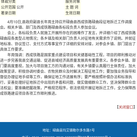
体裁分类
服务对象
公开
公开范围
主 题 词
著录日期
生效日期
4月10日,县政府副县长年周主持召开碌曲县西成铁路碌曲段征地拆迁工作调度
会。相关乡镇、部门及西成铁路碌曲各标段负责人参加会议。
会上，各标段负责人就施工开展所存在的困难作了发言，并详细介绍了西成铁路
碌曲段各类型占地情况；各乡镇及相关部门负责人对征地有关需求作了说明。并就征
地标准、协议签订、支付方式等事宜作了详细的安排对接，对参会乡镇、部门提出了
具体工作要求。
年周强调：西成铁路是国家重点建设项目和关键基础性工程，项目的顺利推动对
进一步完善我县交通运输、促进县域经济高质量发展具有重要意义。各参会乡镇、部
门要高度重视，加大与项目施工方的沟通对接，有关乡镇要认真履行主体责任，加大
政策宣讲，积极协调村委会、农牧民群众及时解决工程征地工作；要加强业务指导和
督促办理征地手续等工作，确保征地工作进展有序；要严格按照补偿办法和标准执
行，妥善处理好征地拆迁中出现的矛盾和问题，做实做细群众工作，坚决保障群众合
法权益；要准确把握政策，严格规范程序，依法依规开展征地拆迁工作，全力保障西
成铁路建设项目各项工作顺利推进。
【
关闭窗口
】
地址：碌曲县玛艾镇勒尔多东路1号