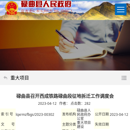
重大项目
​碌曲县召开西成铁路碌曲段征地拆迁工作调度会
2023-04-12 作者： 点击数：
282
碌曲县人
lqxrmzfbgs/2023-00302
民政府办
2023-04-12
索 引 号
发布机构
公开日期
公室
重大项目
文 号
主题分类
失效日期
建设