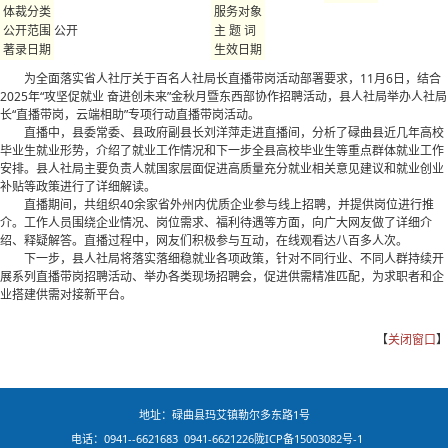
体裁分类
服务对象
公开
公开范围
主 题 词
著录日期
生效日期
为全面落实省人社厅关于百名人社局长直播带岗活动部署要求，11月6日，结合
2025年“攻坚促就业 奋进创未来”金秋月暨东西部协作招聘活动，县人社局举办人社局
长“直播带岗，云端相助”专项行动直播带岗活动。
直播中，县委常委、县政府副县长刘洋萍走进直播间，分析了碌曲县近几年高校
毕业生就业形势，介绍了就业工作情况和下一步全县高校毕业生等重点群体就业工作
安排。县人社局主要负责人就国家层面促进高质量充分就业相关意见建议和就业创业
补贴等政策进行了详细解读。
直播期间，共组织40余家省外州内优质企业参与线上招聘，并提供岗位进行推
介。工作人员围绕企业情况、岗位需求、福利待遇等方面，向广大网友做了详细介
绍、释疑解答。直播过程中，网友们积极参与互动，在线观看达八百多人次。
下一步，县人社局将落实落细稳就业各项政策，针对不同行业、不同人群持续开
展系列直播带岗招聘活动、举办各类现场招聘会，促进供需精准匹配，为求职者和企
业搭建供需对接新平台。
【
关闭窗口
】
地址：碌曲县玛艾镇勒尔多东路1号
电话：0941--6621683 0941-6621226
陇ICP备15003082号-1