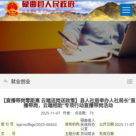
就业创业
【直播带岗零距离 云端送岗送政策】县人社局举办人社局长“直
播带岗，云端相助”专项行动直播带岗活动
2025-11-07 作者： 点击数：
73
碌曲县人
lqxrmzfbgs/2025-00433
民政府办
2025-11-07
索 引 号
发布机构
公开日期
公室
劳动就业
文 号
主题分类
失效日期