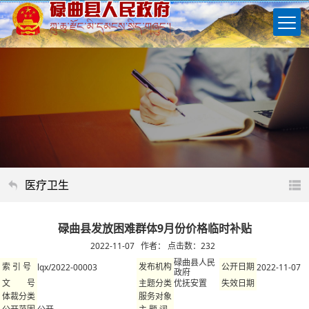
医疗卫生
碌曲县发放困难群体9月份价格临时补贴
2022-11-07 作者： 点击数：
232
碌曲县人民
lqx/2022-00003
2022-11-07
索 引 号
发布机构
公开日期
政府
优抚安置
文 号
主题分类
失效日期
体裁分类
服务对象