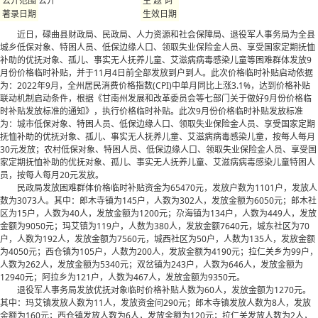
公开
公开范围
主 题 词
著录日期
生效日期
近日，碌曲县财政局、民政局、人力资源和社会保障局、退役军人事务局为全县
城乡低保对象、特困人员、低保边缘人口、领取失业保险金人员、享受国家定期抚恤
补助的优抚对象、孤儿、事实无人抚养儿童、艾滋病病毒感染儿童等困难群体发放9
月份价格临时补贴，并于11月4日前全部发放到户到人。此次价格临时补贴启动依据
为：2022年9月，全州居民消费价格指数(CPI)中单月同比上涨3.1%，达到价格补贴
联动机制启动条件，根据《甘南州发展和改革委员会等七部门关于做好9月份价格临
时补贴发放标准的通知》，执行价格临时补贴。此次9月份价格临时补贴发放标准
为：城市低保对象、特困人员、低保边缘人口、领取失业保险金人员、享受国家定期
抚恤补助的优抚对象、孤儿、事实无人抚养儿童、艾滋病病毒感染儿童，按每人每月
30元发放；农村低保对象、特困人员、低保边缘人口、领取失业保险金人员、享受国
家定期抚恤补助的优抚对象、孤儿、事实无人抚养儿童、艾滋病病毒感染儿童特困人
员，按每人每月20元发放。
民政局发放困难群体价格临时补贴资金为65470元，发放户数为1101户，发放人
数为3073人。其中：郎木寺镇为145户，人数为302人，发放金额为6050元；郎木社
区为15户，人数为40人，发放金额为1200元；尕海镇为134户，人数为449人，发放
金额为9050元；玛艾镇为119户，人数为380人，发放金额7640元，城东社区为70
户，人数为192人，发放金额为7560元，城西社区为50户，人数为135人，发放金额
为4050元；西仓镇为105户，人数为200人，发放金额为4190元；拉仁关乡为99户，
人数为262人，发放金额为5340元；双岔镇为243户，人数为646人，发放金额为
12940元；阿拉乡为121户，人数为467人，发放金额为9350元。
退役军人事务局发放优抚对象临时价格补贴人数为60人，发放金额为1270元。
其中：玛艾镇发放人数为11人，发放资金问290元；郎木寺镇发放人数为8人，发放
金额为160元；西仓镇发放人数为6人，发放金额为120元；拉仁关发放人数为2人，