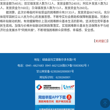
发放金额为40元；双岔镇发放人数为12人，发放金额为240元；阿拉乡发放人数为2
人，发放资金为160元；尕海镇发放人数为13人，发放资金为260元。
据测算，此次价格临时补贴受益的困难群众有3133人，发放资金66740元。充分
体现牢固树立以人民为中心的发展思想，不断夸实社会救助和保障制度基础，完善价
格补贴联动机制，有效缓解物价上涨对困难群众基本生活的影响，坚决兜住兜牢基本
民生底线。加强与价格补贴联动机制政策落实，实现困难群众基本生活保障水平与经
济社会发展水平“同频共振”，不断增强困难群众获得感、幸福感、安全感。
【
关闭窗口
】
地址：碌曲县玛艾镇勒尔多东路1号
电话：0941--6621683 0941-6621226
陇ICP备15003082号-1
甘公网安备 62302602000001号
网站标识码：6230260001