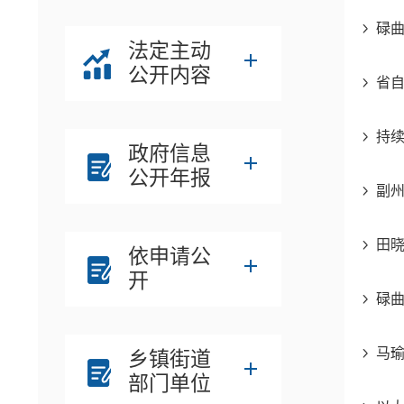
碌
法定主动
公开内容
省自
持续
政府信息
公开年报
副
田
依申请公
开
碌曲
马
乡镇街道
部门单位