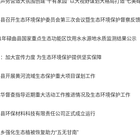
声势营造大氛围创建“十有家园” 以大视野谋划大格局打造“七美碌
县召开生态环境保护委员会第三次会议暨生态环境保护督察反馈问题
21年碌曲县国家重点生态功能区饮用水水源地水质监测结果公示
：加大宣传力度 为生态环境保护提供坚实保障
曲县开展黄河流域生态保护重大项目谋划工作
永华督查指导近期重大活动工作推进情况及生态环境保护工作
曲县环保材料科技有限责任公司正式成立运行
乡强化生态植被恢复助力“五无甘南”