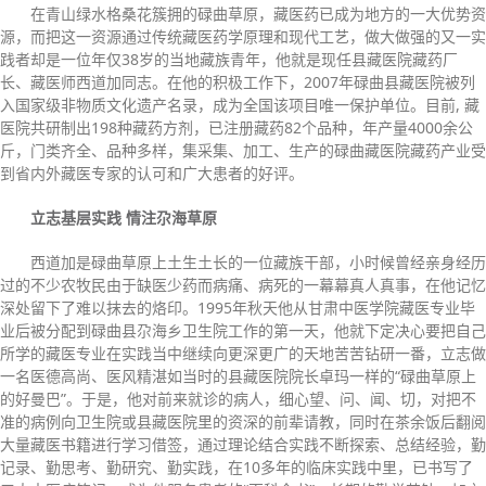
在青山绿水格桑花簇拥的碌曲草原，藏医药已成为地方的一大优势资
源，而把这一资源通过传统藏医药学原理和现代工艺，做大做强的又一实
践者却是一位年仅38岁的当地藏族青年，他就是现任县藏医院藏药厂
长、藏医师西道加同志。在他的积极工作下，2007年碌曲县藏医院被列
入国家级非物质文化遗产名录，成为全国该项目唯一保护单位。目前, 藏
医院共研制出198种藏药方剂，已注册藏药82个品种，年产量4000余公
斤，门类齐全、品种多样，集采集、加工、生产的碌曲藏医院藏药产业受
到省内外藏医专家的认可和广大患者的好评。
立志基层实践 情注尕海草原
西道加是碌曲草原上土生土长的一位藏族干部，小时候曾经亲身经历
过的不少农牧民由于缺医少药而病痛、病死的一幕幕真人真事，在他记忆
深处留下了难以抹去的烙印。1995年秋天他从甘肃中医学院藏医专业毕
业后被分配到碌曲县尕海乡卫生院工作的第一天，他就下定决心要把自己
所学的藏医专业在实践当中继续向更深更广的天地苦苦钻研一番，立志做
一名医德高尚、医风精湛如当时的县藏医院院长卓玛一样的“碌曲草原上
的好曼巴”。于是，他对前来就诊的病人，细心望、问、闻、切，对把不
准的病例向卫生院或县藏医院里的资深的前辈请教，同时在茶余饭后翻阅
大量藏医书籍进行学习借签，通过理论结合实践不断探索、总结经验，勤
记录、勤思考、勤研究、勤实践，在10多年的临床实践中里，已书写了