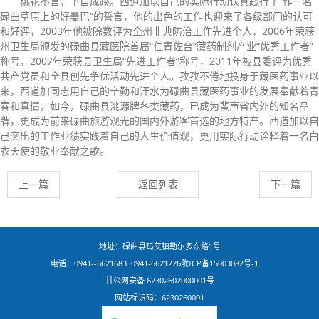
桃花不言，下自成蹊。西道加以自己的实际行动认真践行了“作一名
碌曲草原上的好曼巴”的誓言，他的出色的工作也迎来了各级部门的认可
和好评，2003年他被除数评为全州非典防治工作先进个人，2006年荣获
州卫生局颁发的碌曲县藏医院首届“仁青佐台”藏药制剂产业“优秀工作者”
称号，2007年荣获县卫生局“先进工作者”称号，2011年被县委评为优秀
共产党员和全县创先争优活动先进个人。孜孜不倦地投身于藏医药事业以
来，西道加同志用自己的辛勤和汗水为碌曲县藏医药事业的发展奉献着青
春和真情，如今，碌曲县洮源牌各类藏药，已成为蜚声省内外的知名品
牌，更成为前来碌曲旅游观光的国内外游客首选的地方特产。西道加以自
己突出的工作业绩实践着自己的人生价值观，更用实际行动诠释着一名白
衣天使的敬业奉献之歌。
上一篇
返回列表
下一篇
地址：碌曲县玛艾镇勒尔多东路1号
电话：0941--6621683 0941-6621226
陇ICP备15003082号-1
甘公网安备 62302602000001号
网站标识码：6230260001