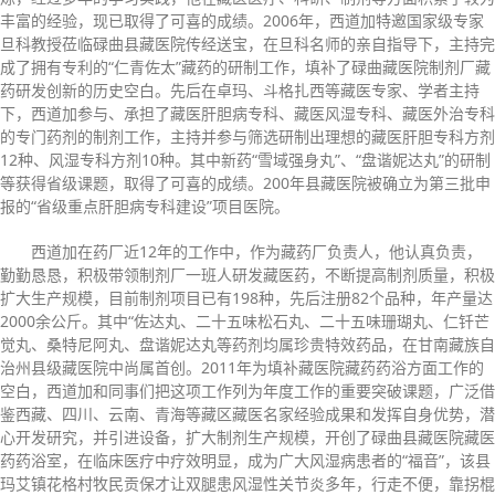
丰富的经验，现已取得了可喜的成绩。2006年，西道加特邀国家级专家
旦科教授莅临碌曲县藏医院传经送宝，在旦科名师的亲自指导下，主持完
成了拥有专利的“仁青佐太”藏药的研制工作，填补了碌曲藏医院制剂厂藏
药研发创新的历史空白。先后在卓玛、斗格扎西等藏医专家、学者主持
下，西道加参与、承担了藏医肝胆病专科、藏医风湿专科、藏医外治专科
的专门药剂的制剂工作，主持并参与筛选研制出理想的藏医肝胆专科方剂
12种、风湿专科方剂10种。其中新药“雪域强身丸”、“盘谐妮达丸”的研制
等获得省级课题，取得了可喜的成绩。200年县藏医院被确立为第三批申
报的“省级重点肝胆病专科建设”项目医院。
西道加在药厂近12年的工作中，作为藏药厂负责人，他认真负责，
勤勤恳恳，积极带领制剂厂一班人研发藏医药，不断提高制剂质量，积极
扩大生产规模，目前制剂项目已有198种，先后注册82个品种，年产量达
2000余公斤。其中“佐达丸、二十五味松石丸、二十五味珊瑚丸、仁钎芒
觉丸、桑特尼阿丸、盘谐妮达丸等药剂均属珍贵特效药品，在甘南藏族自
治州县级藏医院中尚属首创。2011年为填补藏医院藏药药浴方面工作的
空白，西道加和同事们把这项工作列为年度工作的重要突破课题，广泛借
鉴西藏、四川、云南、青海等藏区藏医名家经验成果和发挥自身优势，潜
心开发研究，并引进设备，扩大制剂生产规模，开创了碌曲县藏医院藏医
药药浴室，在临床医疗中疗效明显，成为广大风湿病患者的“福音”，该县
玛艾镇花格村牧民贡保才让双腿患风湿性关节炎多年，行走不便，靠拐棍