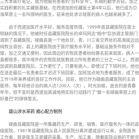
三大本医疗笔记，成为他服务患者的“百科全书”。长期的勤学苦钻，加之
实践积累的扎实藏医基础，在西道加担任藏医士第4年以后，他已成为尕
海草原上一名叫得响的医生，前来他处求诊就医的病人也越来越多了。
由于西道加医疗水平好，服务态度热情，1999年底县藏医院在医士
短缺的情况下，他被时任县藏医院院长的卓玛同志“相中”后协调主管部门
调到了县藏医院，碌曲县是一个地处甘、青、川三省交界处的高海拔边远
纯牧业县份，县上的藏医院由于医疗服务水平好，基础设施条件相对不
错，加之交通又便利，因此周边的农牧民患者纷纷慕名前来就医，病人一
直都很多，其中境外的农牧民就医数就占所有患者的三分之一以上。西道
加调到县藏医院后，工作更忙了，只要有病人，即使过了下班时间，他也
在送走最后一名患者后才迟迟下班回家，加班加点地为患者服务，成了他
工作18年来养成的良好工作作风，目前，他已作为碌曲县藏医院的主治
医师，每年经他诊治的病人达1200人（次）。时光如梭，逝去的是青春
年华，但不变的是西道加真诚地用实际行动践行了“做一名碌曲草原上的
好曼巴”的铮铮誓言。
跋山涉水采药 痴心配方制剂
碌曲县藏医院是一所集藏药生产、研发、销售、医疗服务为一体的县
级医院，1981年县藏医院从县人民医院分离并建成运行以来，全院医务
工作者，既是医生又是藏药采集、生产、加工者，随着医院设施的不断完