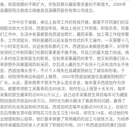
善，经营规模的不断扩大，农牧民群众藏医需求量的不断增大，2006年
县藏医院注册成立碌曲县洮源藏药股份有限公司成立。
工作中乐于奋献，单位上各项工作的有效开展，都离不开同事们的互
相配合和大力支持，西道加年轻，再加上他对工作热情，积极负责，同事
们工作中、生活中有事都爱找西道加帮忙，藏药采集、加工等工作程序繁
多，工作流程长，特别是藏药以前全是作坊式的手工操作，一天需要十几
个小时呆在车间，对这些苦和累的工作，西道加从来都是抢着干，对领导
安排的工作和同事们托靠的事更是不推不拖，尽自己的最大能力完成。病
人多时他又发挥医生的职责，在秋季采集藏药的季节，他又和同事们深入
草原野外风餐露宿四处采药，尔后进入藏药生产车间十几天轮流作业不休
息，西道加埋头苦干，不计个人得失在县藏医院树立了威信和形象。于
是，经院领导商议和组织上推荐， 2002年西道加被提任县藏医院制药厂
厂长，从此，夏秋两季不管天气多么恶劣多变，每年夏天西道加作为领
队，都要带领职工采集草药达80余次，有时在山上宿营十天半月，每年
采集的原生藏草药达800公斤以上，自己动手采集原生草药每年可为藏医
院创造经济效益80多万元，同时也为群众解决了看病贵的问题，赢得了
良好的社会效益和经济效益。西道加同志每年出勤达300天以上，目前已
先后带教甘肃中医学院实习生及见习生184名、研究生14名，经过他的传
业授惑和耐心指导，他们基本掌握了常用藏药的加工与提炼方法，为培养
和传承藏医药研发人才发挥了积极的作用。2011年西道加和同事们加班