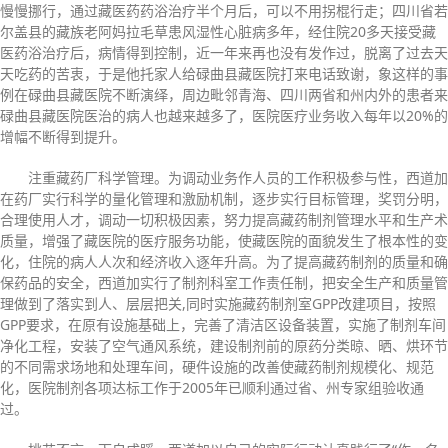
慢慢挪行，通过藏医药药浴治疗半个月后，可以不用拐棍行走；四川省若
尔盖县的藏族老阿妈拉毛草患风湿性心脏病多年，经住院20多天接受藏
医药浴治疗后，病情得到控制，近一年来再也没有发作过，脱离了过去天
天吃药的苦衷，于是他托家人给碌曲县藏医院打来电话致谢，象这样的事
例在碌曲县藏医院不断演绎，周边毗邻青海、四川两省和州内外的患者来
碌曲县藏医院医治的病人也越来越多了，医院医疗业务收入每年以20%的
增幅不断得到提升。
注重藏药厂科学管理。为调动业务作人员的工作积极参与性，西道加
在药厂实行科学的量化管理和激励机制，逐步实行目标管理，奖罚分明，
合理使用人才，调动一切积极因素，努力提高藏药制剂管理水平和生产术
质量，增强了藏医院的医疗服务功能，使藏医院的面貌发生了根本性的变
化，住院的病人人次和经济收入逐年升高。为了提高藏药制剂的质量和确
保药品的安全，西道加实行了制剂科室工作责任制，把安全生产和质量管
理做到了落实到人、层层把关,同时实施藏药制剂室GPP改建项目，按照
GPP要求，在原有设施基础上，完善了清洁区设备装置，实施了制剂车间
净化工程，安装了空气通风系统，建设制剂前的原药分类晾、晒、烘环节
的不同需求场地和处理车间，硬件设施的改善使藏药制剂规模化、规范
化，医院制剂各项达标工作于2005年已顺利通过省、州专家组验收通
过。