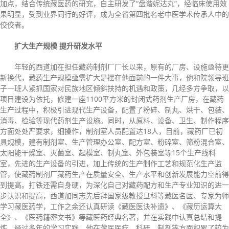
加点，结合传统藏医药的研究，自主研发了“盘谐妮达丸”，经临床使用效
果明显，受到业界同行的好评，成为全省第四批名老中医学术传承人中的
佼佼者。
扩大生产规模 提升研发水平
年轻的西道加在担任藏药制剂厂厂长以来，原有的厂房、设施亟待更
新换代，藏药生产规模亟需扩大是摆在他面前的一件大事，他和院领导班
子一班人紧抓国家对民族地区倾斜扶持的机遇和政策，几经多方争取，以
项目建设为依托，修建一座1100平方米的封闭式药剂生产厂房，在藏药
生产过程中，积极引进现代生产设备，配置了粉碎、制丸、烘干、包装、
消毒、检验等现代药剂生产设施。同时，从原料、设备、卫生、制作程序
方面处处严要求，细操作，制剂室人员配置达18人，目前，藏药厂已初
具规模，建有制剂室、生产管理办公室、配方室、粉碎室、筛粉混合室、
太阳能干燥室、灭菌室、起模室、制丸室、外包装室等15个生产线科
室，先进的生产设备的引进，加上传统的生产制作工艺和规范化生产监
管，使藏药制剂厂藏药生产在质量安全、生产水平和创新发展能力空前得
到提高。打铁还需自身硬，为深化自己对藏药配方和生产专业知识的进一
步认识和提高，西道加同志先后拜国家级教授旦科等藏医名医、专家为师
学习藏医药学，工作之余还认真研读《藏医医诀补遗》、《藏历运算大
全》、《医药籍密文书》等藏医药经典名著，并在实践中认真总结和提
炼，经过多年的学习实践，他在藏医医疗、科研、制剂等方面积累了较为