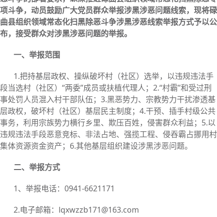
项斗争，动员鼓励广大党员群众举报涉黑涉恶问题线索，现将碌
曲县组织领域常态化扫黑除恶斗争涉黑涉恶线索举报方式予以公
布，接受群众对涉黑涉恶问题的举报。
一、举报范围
1.把持基层政权、操纵破坏村（社区）选举，以违规违法手
段当选村（社区）“两委”成员或扶植代理人；2.“村霸”和受过刑
事处罚人员混入村干部队伍；3.黑恶势力、宗教势力干扰渗透基
层政权，破坏村（社区）基层民主制度；4.干预、插手村级公共
事务，利用宗族势力横行乡里、欺压百姓，侵害群众利益；5.以
违规违法手段恶意竞标、非法占地、强揽工程、侵吞霸占挪用村
集体资源资金资产；6.其他基层组织建设涉黑涉恶问题。
二、举报方式
1、举报电话：0941-6621171
2.电子邮箱：lqxwzzb171@163.com